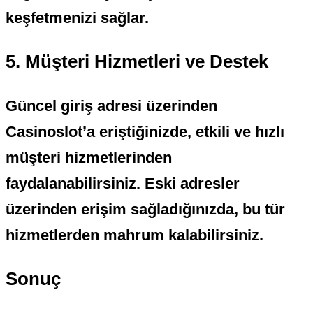
keşfetmenizi sağlar.
5. Müşteri Hizmetleri ve Destek
Güncel giriş adresi üzerinden
Casinoslot’a eriştiğinizde, etkili ve hızlı
müşteri hizmetlerinden
faydalanabilirsiniz. Eski adresler
üzerinden erişim sağladığınızda, bu tür
hizmetlerden mahrum kalabilirsiniz.
Sonuç