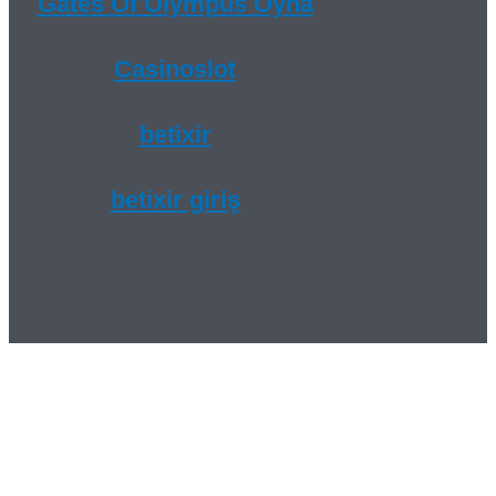
Gates Of Olympus Oyna
Casinoslot
betixir
betixir giriş