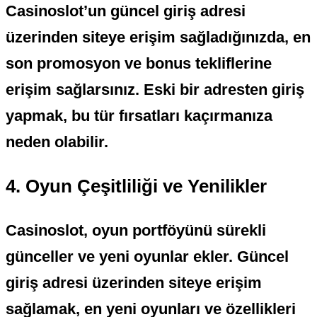
Casinoslot’un güncel giriş adresi
üzerinden siteye erişim sağladığınızda, en
son promosyon ve bonus tekliflerine
erişim sağlarsınız. Eski bir adresten giriş
yapmak, bu tür fırsatları kaçırmanıza
neden olabilir.
4. Oyun Çeşitliliği ve Yenilikler
Casinoslot, oyun portföyünü sürekli
günceller ve yeni oyunlar ekler. Güncel
giriş adresi üzerinden siteye erişim
sağlamak, en yeni oyunları ve özellikleri