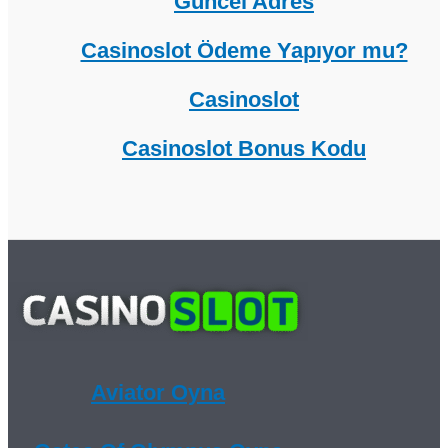
Güncel Adres
Casinoslot Ödeme Yapıyor mu?
Casinoslot
Casinoslot Bonus Kodu
Aviator Oyna