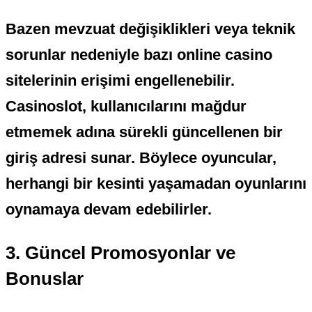
Bazen mevzuat değişiklikleri veya teknik
sorunlar nedeniyle bazı online casino
sitelerinin erişimi engellenebilir.
Casinoslot, kullanıcılarını mağdur
etmemek adına sürekli güncellenen bir
giriş adresi sunar. Böylece oyuncular,
herhangi bir kesinti yaşamadan oyunlarını
oynamaya devam edebilirler.
3. Güncel Promosyonlar ve
Bonuslar