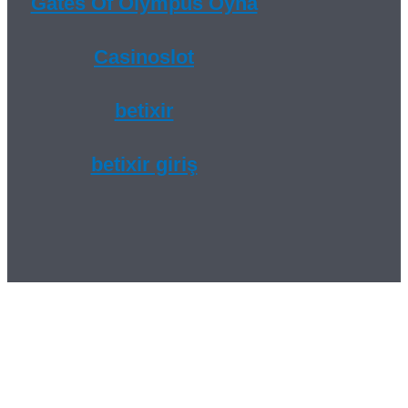
Gates Of Olympus Oyna
Casinoslot
betixir
betixir giriş