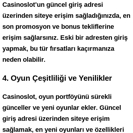
Casinoslot’un güncel giriş adresi
üzerinden siteye erişim sağladığınızda, en
son promosyon ve bonus tekliflerine
erişim sağlarsınız. Eski bir adresten giriş
yapmak, bu tür fırsatları kaçırmanıza
neden olabilir.
4. Oyun Çeşitliliği ve Yenilikler
Casinoslot, oyun portföyünü sürekli
günceller ve yeni oyunlar ekler. Güncel
giriş adresi üzerinden siteye erişim
sağlamak, en yeni oyunları ve özellikleri