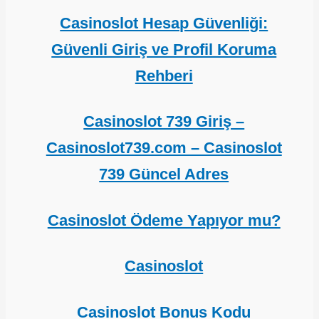
Casinoslot Hesap Güvenliği:
Güvenli Giriş ve Profil Koruma
Rehberi
Casinoslot 739 Giriş –
Casinoslot739.com – Casinoslot
739 Güncel Adres
Casinoslot Ödeme Yapıyor mu?
Casinoslot
Casinoslot Bonus Kodu