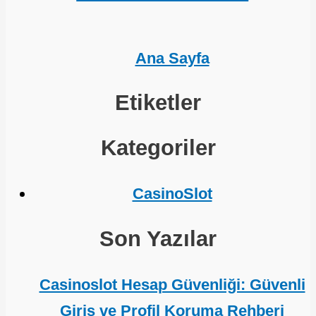
Ana Sayfa
Etiketler
Kategoriler
CasinoSlot
Son Yazılar
Casinoslot Hesap Güvenliği: Güvenli
Giriş ve Profil Koruma Rehberi