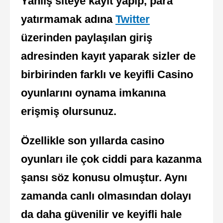
Yanlış siteye kayıt yapıp, para
yatırmamak adına
Twitter
üzerinden paylaşılan giriş
adresinden kayıt yaparak sizler de
birbirinden farklı ve keyifli Casino
oyunlarını oynama imkanına
erişmiş olursunuz.
Özellikle son yıllarda casino
oyunları ile çok ciddi para kazanma
şansı söz konusu olmuştur. Aynı
zamanda canlı olmasından dolayı
da daha güvenilir ve keyifli hale