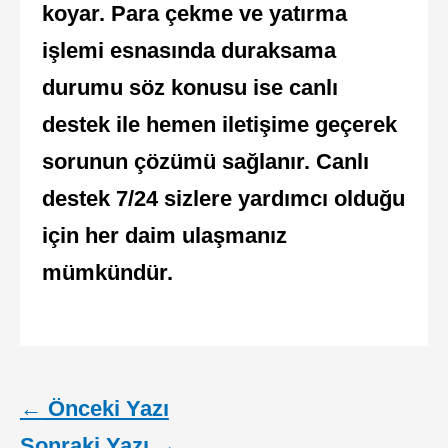
koyar. Para çekme ve yatırma
işlemi esnasında duraksama
durumu söz konusu ise canlı
destek ile hemen iletişime geçerek
sorunun çözümü sağlanır. Canlı
destek 7/24 sizlere yardımcı olduğu
için her daim ulaşmanız
mümkündür.
←
Önceki Yazı
Sonraki Yazı
→