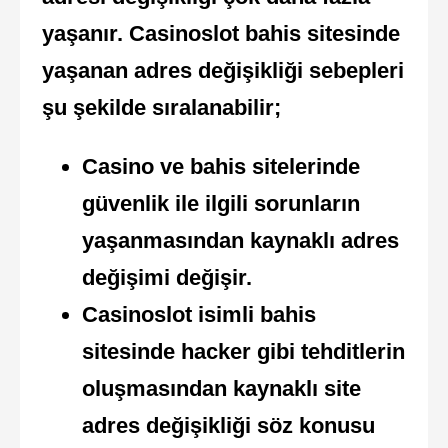
yaşanır. Casinoslot bahis sitesinde
yaşanan adres değişikliği sebepleri
şu şekilde sıralanabilir;
Casino ve bahis sitelerinde
güvenlik ile ilgili sorunların
yaşanmasından kaynaklı adres
değişimi değişir.
Casinoslot isimli bahis
sitesinde hacker gibi tehditlerin
oluşmasından kaynaklı site
adres değişikliği söz konusu