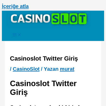
İçeriğe atla
Casinoslot Twitter Giriş
/
CasinoSlot
/ Yazan
murat
Casinoslot Twitter
Giriş