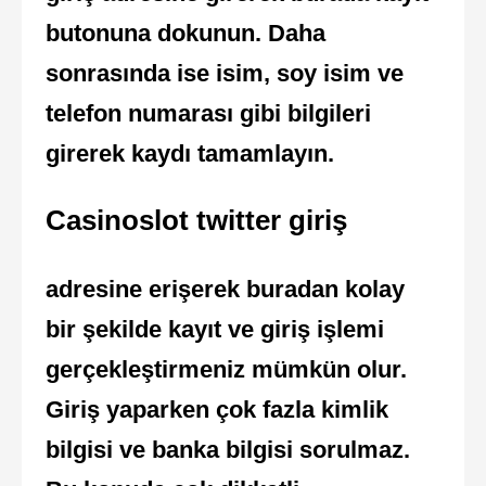
butonuna dokunun. Daha
sonrasında ise isim, soy isim ve
telefon numarası gibi bilgileri
girerek kaydı tamamlayın.
Casinoslot twitter giriş
adresine erişerek buradan kolay
bir şekilde kayıt ve giriş işlemi
gerçekleştirmeniz mümkün olur.
Giriş yaparken çok fazla kimlik
bilgisi ve banka bilgisi sorulmaz.